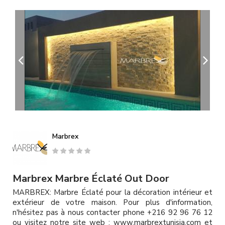
A
l
l
e
r
a
u
c
o
n
t
e
n
u
Marbrex
p
r
i
n
Marbrex Marbre Éclaté Out Door
c
MARBREX: Marbre Éclaté pour la décoration intérieur et
i
extérieur de votre maison. Pour plus d'information,
p
n'hésitez pas à nous contacter phone +216 92 96 76 12
a
ou visitez notre site web : www.marbrextunisia.com et