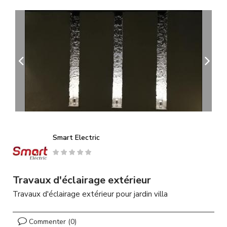
A
l
l
e
r
a
u
c
o
n
t
e
n
u
Smart Electric
p
r
i
n
Travaux d'éclairage extérieur
c
Travaux d'éclairage extérieur pour jardin villa
i
p
a
Commenter (0)