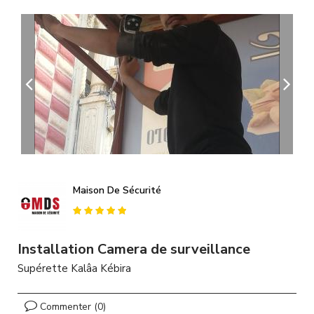
A
l
l
e
r
a
u
c
o
n
t
e
n
u
Maison De Sécurité
p
r
i
n
Installation Camera de surveillance
c
Supérette Kalâa Kébira
i
p
a
Commenter (0)