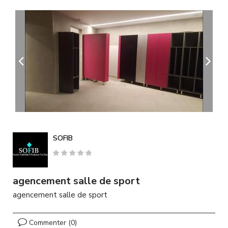
A
l
l
e
r
a
u
c
o
n
t
e
n
u
SOFIB
p
r
i
n
agencement salle de sport
c
agencement salle de sport
i
p
a
Commenter (0)