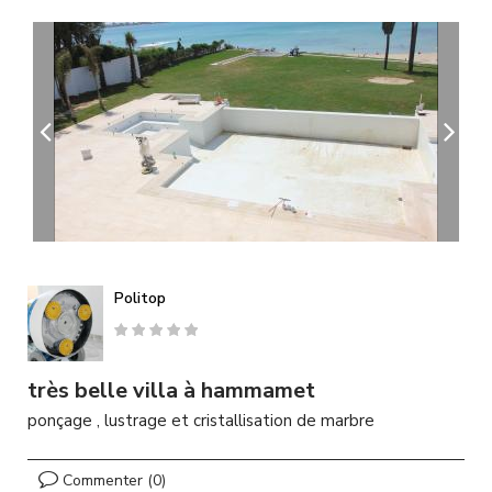
A
l
l
e
r
a
u
c
o
n
t
e
n
u
Politop
p
r
i
n
très belle villa à hammamet
c
ponçage , lustrage et cristallisation de marbre
i
p
a
Commenter (0)