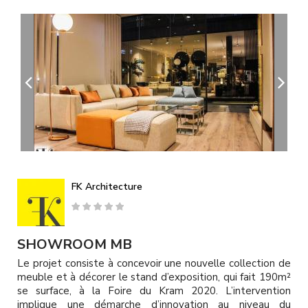
A
l
l
e
r
a
u
c
o
n
t
e
n
u
FK Architecture
p
r
i
n
SHOWROOM MB
c
Le projet consiste à concevoir une nouvelle collection de
i
meuble et à décorer le stand d’exposition, qui fait 190m²
p
se surface, à la Foire du Kram 2020. L’intervention
a
implique une démarche d’innovation au niveau du