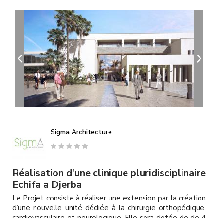
A
l
l
e
r
a
u
c
o
n
t
e
n
u
Sigma Architecture
p
r
i
n
Réalisation d'une clinique pluridisciplinaire
c
Echifa a Djerba
i
Le Projet consiste à réaliser une extension par la création
p
d’une nouvelle unité dédiée à la chirurgie orthopédique,
a
cardiovasculaire et neurologique. Elle sera dotée de de 4