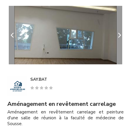
A
l
l
e
r
a
u
c
o
n
t
e
n
u
SAY.BAT
p
r
i
n
Aménagement en revêtement carrelage
c
Aménagement en revêtement carrelage et peinture
i
d'une salle de réunion à la faculté de médecine de
p
Sousse.
a