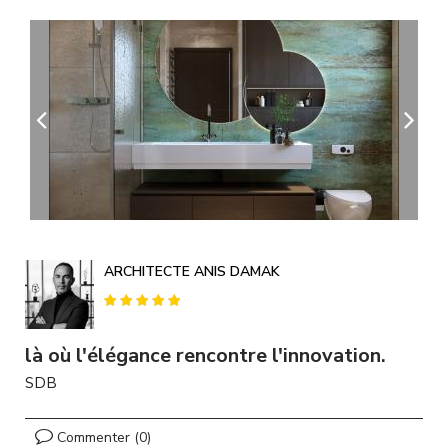
A
l
l
e
r
a
u
c
o
n
t
e
n
u
ARCHITECTE ANIS DAMAK
p
r
i
n
là où l'élégance rencontre l'innovation.
c
SDB
i
p
a
Commenter (0)