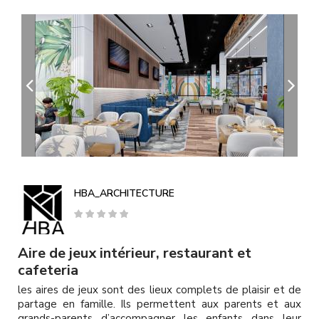
A
l
l
e
r
a
u
c
o
n
t
e
n
u
HBA_ARCHITECTURE
p
r
i
n
Aire de jeux intérieur, restaurant et
c
cafeteria
i
les aires de jeux sont des lieux complets de plaisir et de
p
partage en famille. Ils permettent aux parents et aux
a
grands-parents d’accompagner les enfants dans leur