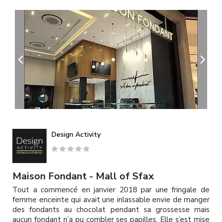
A
l
l
e
r
a
u
c
o
n
t
e
n
u
Design Activity
p
r
i
n
Maison Fondant - Mall of Sfax
c
Tout a commencé en janvier 2018 par une fringale de
i
femme enceinte qui avait une inlassable envie de manger
p
des fondants au chocolat pendant sa grossesse mais
a
aucun fondant n’a pu combler ses papilles. Elle s’est mise