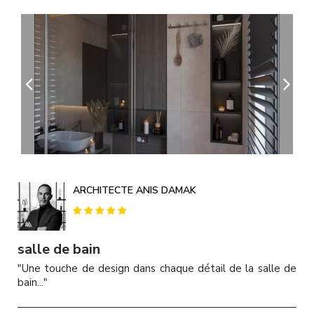
A
l
l
e
r
a
u
c
o
n
t
e
n
u
ARCHITECTE ANIS DAMAK
p
r
i
n
salle de bain
c
"Une touche de design dans chaque détail de la salle de
i
bain..."
p
a