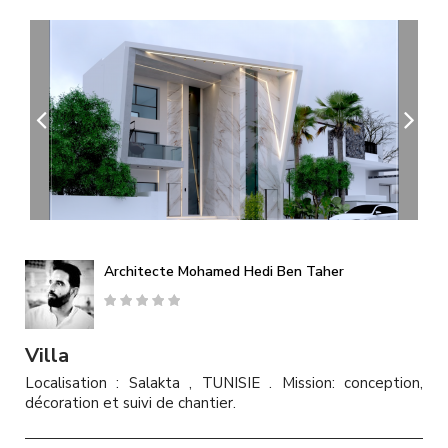
A
l
l
e
r
a
u
c
o
n
t
e
n
u
Architecte Mohamed Hedi Ben Taher
p
r
i
n
Villa
c
Localisation : Salakta , TUNISIE . Mission: conception,
i
décoration et suivi de chantier.
p
a