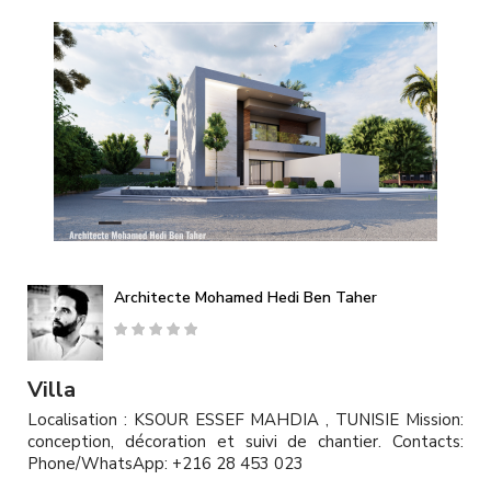
A
l
l
e
r
a
u
c
o
n
t
e
n
u
Architecte Mohamed Hedi Ben Taher
p
r
i
n
Villa
c
Localisation : KSOUR ESSEF MAHDIA , TUNISIE Mission:
i
conception, décoration et suivi de chantier. Contacts:
p
Phone/WhatsApp: +216 28 453 023
a