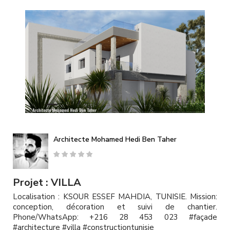
A
l
l
e
r
a
u
c
o
n
t
e
n
u
Architecte Mohamed Hedi Ben Taher
p
r
i
n
Projet : VILLA
c
Localisation : KSOUR ESSEF MAHDIA, TUNISIE. Mission:
i
conception, décoration et suivi de chantier.
p
Phone/WhatsApp: +216 28 453 023 #façade
a
#architecture #villa #constructiontunisie