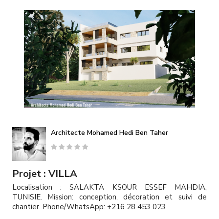
A
l
l
e
r
a
u
c
o
n
t
e
n
u
Architecte Mohamed Hedi Ben Taher
p
r
i
n
Projet : VILLA
c
Localisation : SALAKTA KSOUR ESSEF MAHDIA,
i
TUNISIE. Mission: conception, décoration et suivi de
p
chantier. Phone/WhatsApp: +216 28 453 023
a