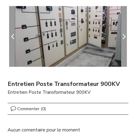
A
l
l
e
r
a
u
c
o
n
t
e
n
u
Entretien Poste Transformateur 900KV
p
Entretien Poste Transformateur 900KV
r
i
n
Commenter (0)
c
i
p
Aucun comentaire pour le moment
a