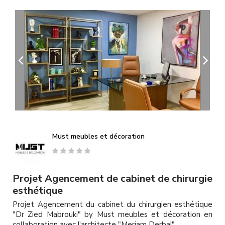
A
l
l
e
r
a
u
c
o
n
t
e
n
u
Must meubles et décoration
p
r
i
n
Projet Agencement de cabinet de chirurgie
c
esthétique
i
Projet Agencement du cabinet du chirurgien esthétique
p
"Dr Zied Mabrouki" by Must meubles et décoration en
a
collaboration avec l'architecte "Meriam Derbal"