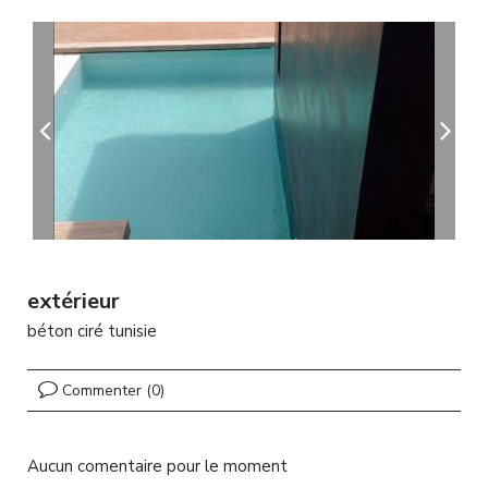
A
l
l
e
r
a
u
c
o
n
t
e
n
u
extérieur
p
béton ciré tunisie
r
i
n
Commenter (0)
c
i
p
Aucun comentaire pour le moment
a