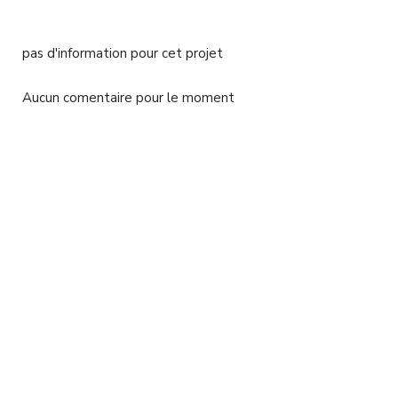
A
l
l
pas d'information pour cet projet
e
r
a
Aucun comentaire pour le moment
u
c
o
n
t
e
n
u
p
r
i
n
c
i
p
a