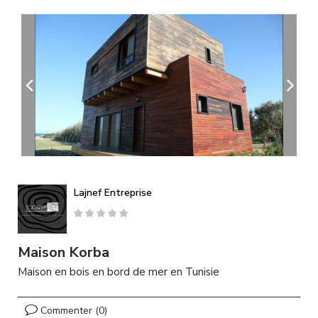
A
l
l
e
r
a
u
c
o
n
t
e
n
u
Lajnef Entreprise
p
r
i
n
Maison Korba
c
Maison en bois en bord de mer en Tunisie
i
p
a
Commenter (0)