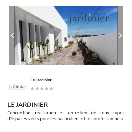
A
l
l
e
r
a
u
c
o
n
t
e
n
u
Le Jardinier
p
r
i
n
LE JARDINIER
c
Conception, réalisation et entretien de tous types
i
d’espaces verts pour les particuliers et les professionnels
p
a