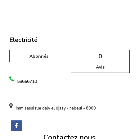
l
Electricité
0
Abonnés
Avis
58656710
imm sassi rue daly el djazy - nabeul - 8000
Contactez nous