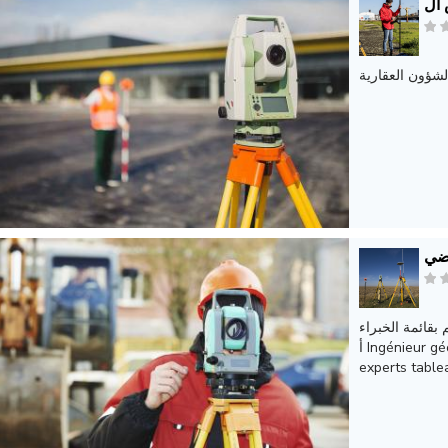
ال
شؤون العقارية
اضي
قائمة الخبراء
أ Ingénieur géomètre expert inscrit à la liste des géomètres
experts table