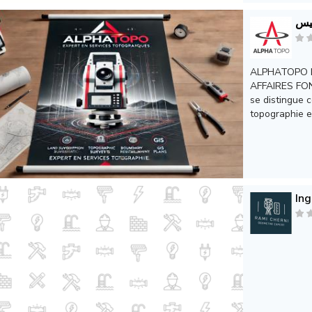
يس
ALPHATOPO 
AFFAIRES FONC
se distingue 
topographie et
Ing