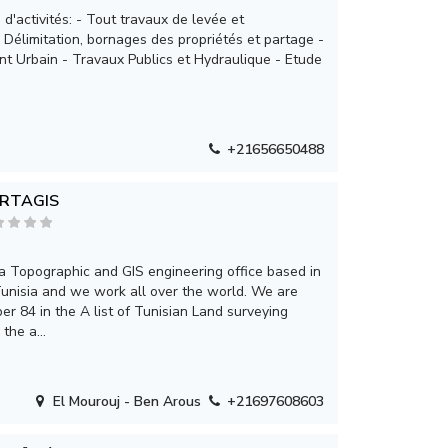
d'activités: - Tout travaux de levée et
 Délimitation, bornages des propriétés et partage -
 Urbain - Travaux Publics et Hydraulique - Etude
+21656650488
RTAGIS
 Topographic and GIS engineering office based in
unisia and we work all over the world. We are
r 84 in the A list of Tunisian Land surveying
the a...
El Mourouj - Ben Arous
+21697608603