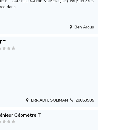
E ET CARTOGRAPHIE NUMERIQUE). J'ai plus de 5
ce dans...
Ben Arous
TT
ERRIADH, SOLIMAN
28853985
génieur Géomètre T