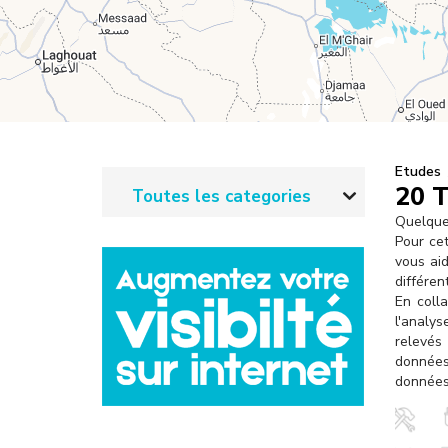
l
Etudes
20 
Toutes les categories
Quelque 
Pour ce
vous aid
différen
En colla
l'analys
relevés
données
données 