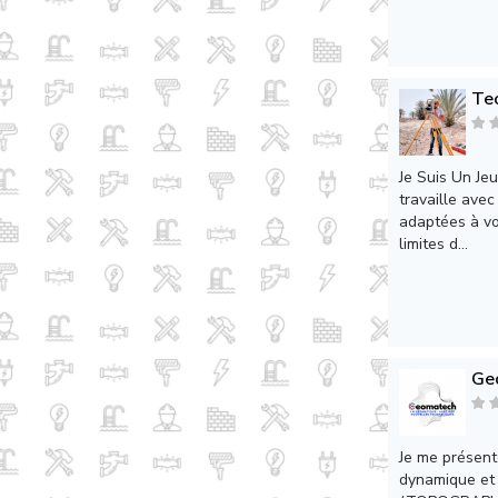
Te
Je Suis Un Je
travaille avec
adaptées à vo
limites d...
Ge
Je me présente
dynamique et