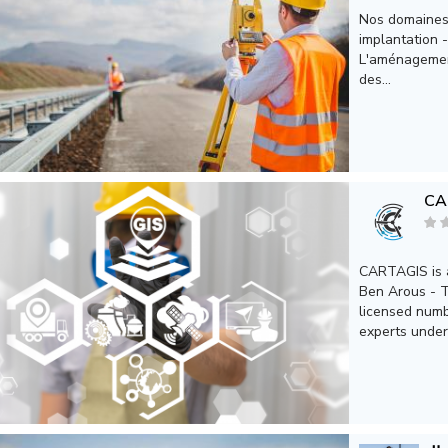
Nos domaines 
implantation -
L'aménagement
des...
CA
CARTAGIS is a
Ben Arous - T
licensed numbe
experts under 