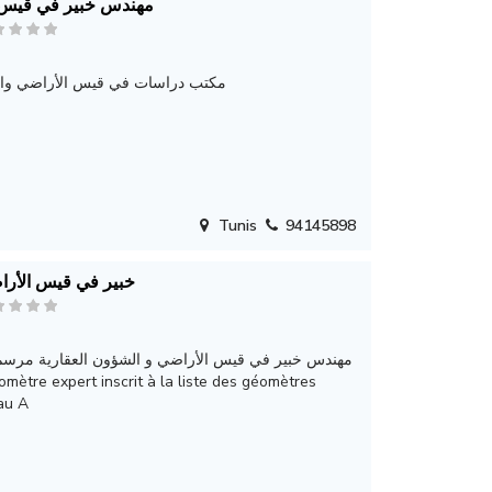
مهندس خبير في قيس 
مكتب دراسات في قيس الأراضي وال
Tunis
94145898
خبير في قيس الأر
مهندس خبير في قيس الأراضي و الشؤون العقارية مرسم ب
au A