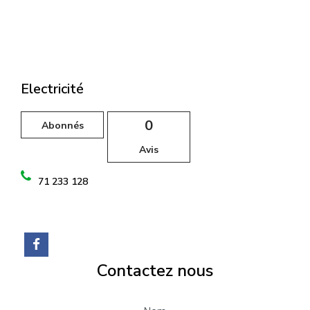
l
Electricité
0
Abonnés
Avis
71 233 128
Contactez nous