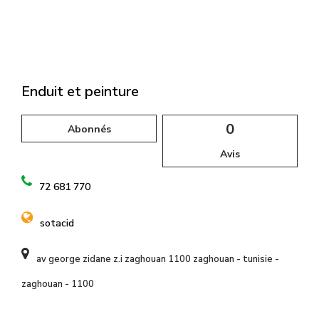
l
Enduit et peinture
0
Abonnés
Avis
72 681 770
sotacid
av george zidane z.i zaghouan 1100 zaghouan - tunisie -
zaghouan - 1100