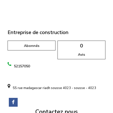
l
Entreprise de construction
0
Abonnés
Avis
52157050
55 rue madagascar riadh sousse 4023 - sousse - 4023
Contactez nous