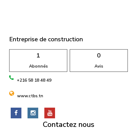
l
Entreprise de construction
1
0
Abonnés
Avis
+216 58 18 48 49
www.ctbs.tn
Contactez nous