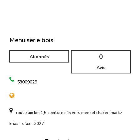
l
Menuiserie bois
0
Abonnés
Avis
53009029
route ain km 1,5 ceinture n°5 vers menzel chaker, markz
kriaa - sfax - 3027