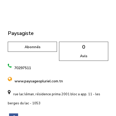
l
Paysagiste
0
Abonnés
Avis
70297511
www.paysageopluriel.com.tn
rue lac léman, résidence prima 2001 bloc a app. 11 - les
berges du lac - 1053