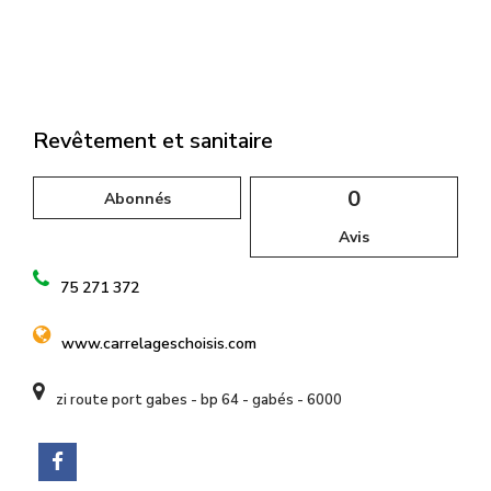
l
Revêtement et sanitaire
0
Abonnés
Avis
75 271 372
www.carrelageschoisis.com
zi route port gabes - bp 64 - gabés - 6000