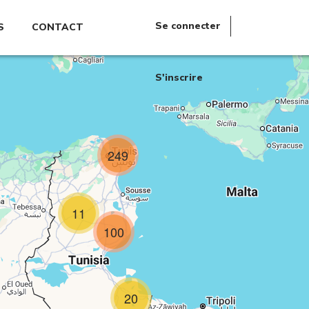
Se connecter
S
CONTACT
S'inscrire
249
11
100
20