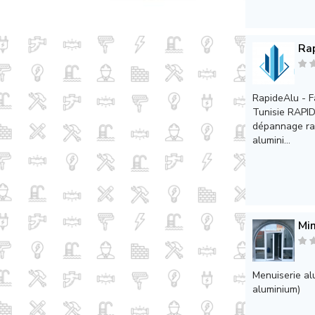
Ra
RapideAlu - F
Tunisie RAPID
dépannage rap
alumini...
Mi
Menuiserie alu
aluminium)