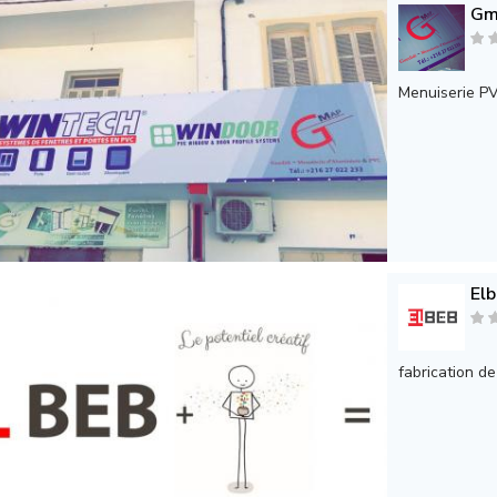
Gm
Menuiserie P
El
fabrication de