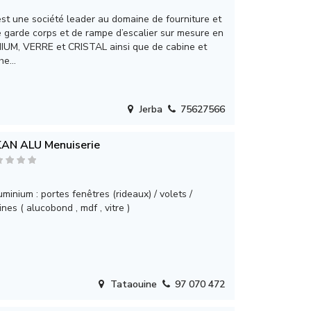
st une société leader au domaine de fourniture et
de garde corps et de rampe d’escalier sur mesure en
IUM, VERRE et CRISTAL ainsi que de cabine et
e...
Jerba
75627566
KAN ALU Menuiserie
minium : portes fenêtres (rideaux) / volets /
ines ( alucobond , mdf , vitre )
Tataouine
97 070 472