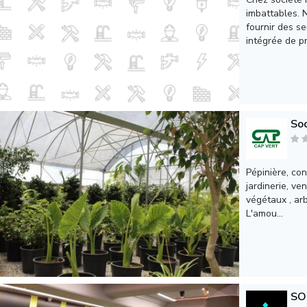
imbattables. 
fournir des s
intégrée de pro
So
Pépinière, co
jardinerie, ve
végétaux , arb
L'amou...
SO