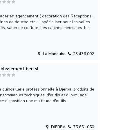
leader en agencement ( decoration des Receptions ,
bines de douche etc .. ) spécialiser pour les salles
fés, salon de coiffure, des cabines médicales ,les
La Manouba
23 436 002
blissement ben sl
e quincaillerie professionnelle à Djerba, produits de
onsommables techniques, d'outils et d' outillage.
e disposition une multitude d'outils...
DJERBA
75 651 050