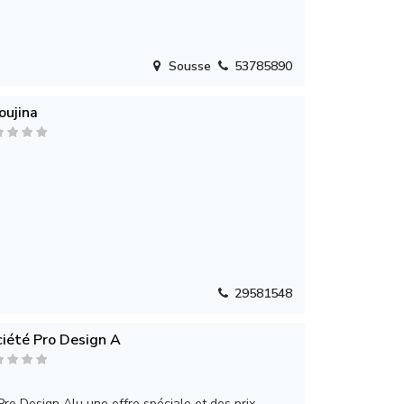
Sousse
53785890
oujina
29581548
iété Pro Design A
Pro Design Alu une offre spéciale et des prix