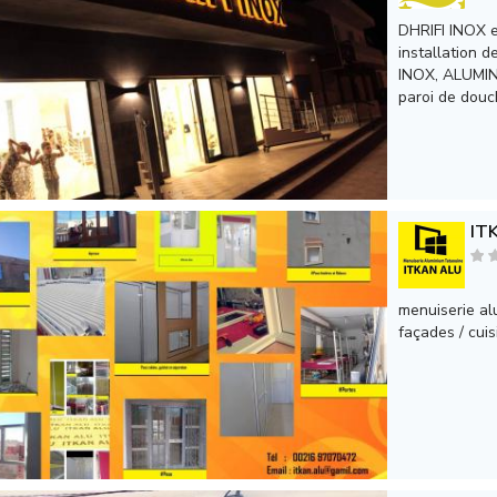
DHRIFI INOX e
installation 
INOX, ALUMIN
paroi de douch
IT
menuiserie alu
façades / cuis