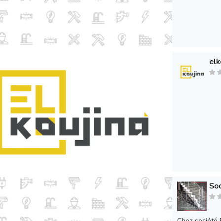
elk
Soc
Chez société 