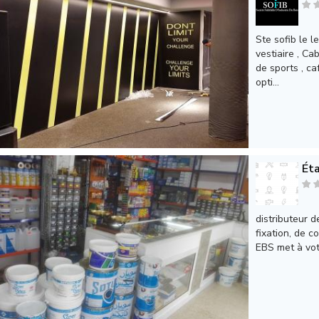
Ste sofib le 
vestiaire , Ca
de sports , ca
opti...
Éta
distributeur d
fixation, de c
EBS met à votr