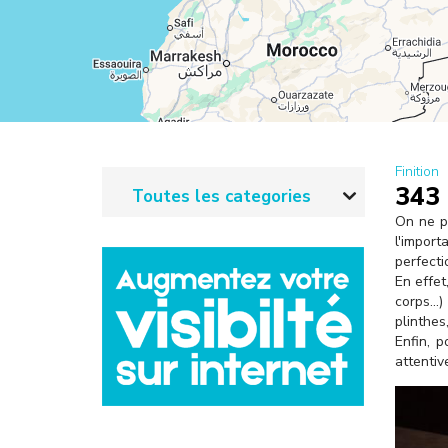
l
Finition
343 
Toutes les categories
On ne pe
l'import
perfecti
En effet
corps...
plinthes
Enfin, p
attentiv