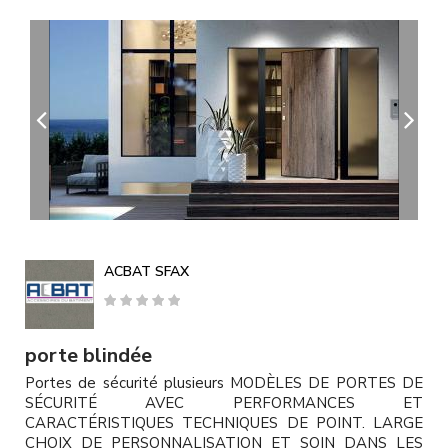
A
l
l
e
r
a
u
c
o
n
t
e
n
u
ACBAT SFAX
p
r
i
n
porte blindée
c
Portes de sécurité plusieurs MODÈLES DE PORTES DE
i
SÉCURITÉ AVEC PERFORMANCES ET
p
CARACTÉRISTIQUES TECHNIQUES DE POINT. LARGE
a
CHOIX DE PERSONNALISATION ET SOIN DANS LES