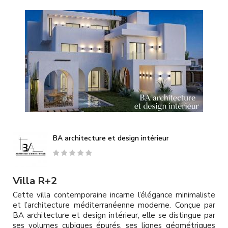
A
l
l
e
r
a
u
c
o
n
t
e
n
u
BA architecture et design intérieur
p
r
i
n
Villa R+2
c
Cette villa contemporaine incarne l’élégance minimaliste
i
et l’architecture méditerranéenne moderne. Conçue par
p
BA architecture et design intérieur, elle se distingue par
a
ses volumes cubiques épurés, ses lignes géométriques