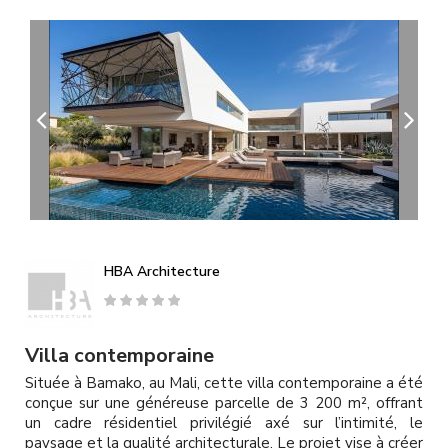
A
l
l
e
r
a
u
c
o
n
t
e
n
u
HBA Architecture
p
r
i
n
Villa contemporaine
c
Située à Bamako, au Mali, cette villa contemporaine a été
i
conçue sur une généreuse parcelle de 3 200 m², offrant
p
un cadre résidentiel privilégié axé sur l’intimité, le
a
paysage et la qualité architecturale. Le projet vise à créer