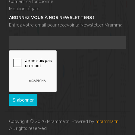
,
Coment ça fonctionne
Mention légale
,
ABONNEZ-VOUS À NOS NEWSLETTERS !
,
Entrez votre email pour recevoir la Newsletter Mramma
,
S'abonner
,
Copyright © 2026 Mramma.tn. Powred by
mramma.tn
.
All rights reserved.