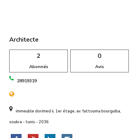
l
Architecte
2
0
Abonnés
Avis
28919319
immeuble dorimed ii, 1er étage, av. fattouma bourguiba,
soukra - tunis - 2036