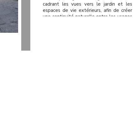
cadrant les vues vers le jardin et les
espaces de vie extérieurs, afin de créer
une continuité naturelle entre les usages
quotidiens et le paysage. L’organisation
fonctionnelle a été soigneusement
étudiée pour garantir confort, intimité et
qualité de vie. L’un des principaux enjeux
du projet consistait à associer une
écriture architecturale contemporaine à
un haut niveau de confort climatique dans
un contexte tropical. Nous avons ainsi
intégré des dispositifs de protection
solaire, des débords maîtrisés et des
ouvertures optimisées permettant de
contrôler l’ensoleillement tout en
favorisant un généreux apport de lumière
naturelle. Les matériaux sélectionnés —
enduits minéraux, pierre naturelle et
finitions contemporaines — renforcent le
caractère raffiné et l’élégance discrète de
l’ensemble. Dans le contexte privilégié
de Riviera 4, nous avons accordé une