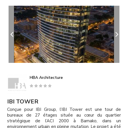
A
l
l
e
r
a
u
c
o
n
t
e
n
u
HBA Architecture
p
r
i
n
IBI TOWER
c
Conçue pour IBI Group, l’IBI Tower est une tour de
i
bureaux de 27 étages située au cœur du quartier
p
stratégique de l’ACI 2000 à Bamako, dans un
a
environnement urbain en pleine mutation. Le projet a été