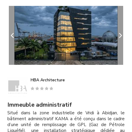
A
l
l
e
r
a
u
c
o
n
t
e
n
u
HBA Architecture
p
r
i
n
Immeuble administratif
c
Situé dans la zone industrielle de Vridi à Abidjan, le
i
bâtiment administratif KAMA a été conçu dans le cadre
p
d’une unité de remplissage de GPL (Gaz de Pétrole
a
Liquéfié), une installation stratégique dédiée au