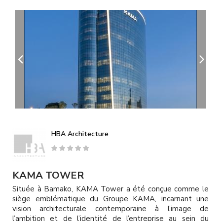
A
l
l
e
r
a
u
c
o
n
t
e
n
u
HBA Architecture
p
r
i
n
KAMA TOWER
c
Située à Bamako, KAMA Tower a été conçue comme le
i
siège emblématique du Groupe KAMA, incarnant une
p
vision architecturale contemporaine à l’image de
a
l’ambition et de l’identité de l’entreprise au sein du