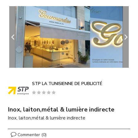
A
l
l
e
r
a
u
c
o
n
t
e
n
u
STP LA TUNISIENNE DE PUBLICITÉ
p
r
i
n
Inox, laiton,métal & lumière indirecte
c
Inox, laiton,métal & lumière indirecte
i
p
a
Commenter (0)