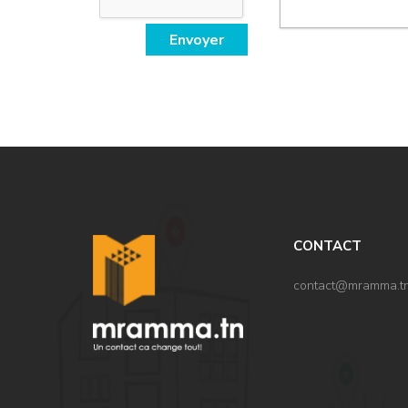
Envoyer
,
CONTACT
contact@mramma.t
,