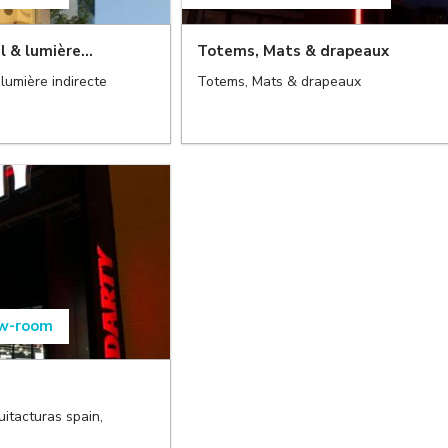
l & lumière...
Totems, Mats & drapeaux
,
 lumière indirecte
Totems, Mats & drapeaux
,
w-room
itacturas spain,