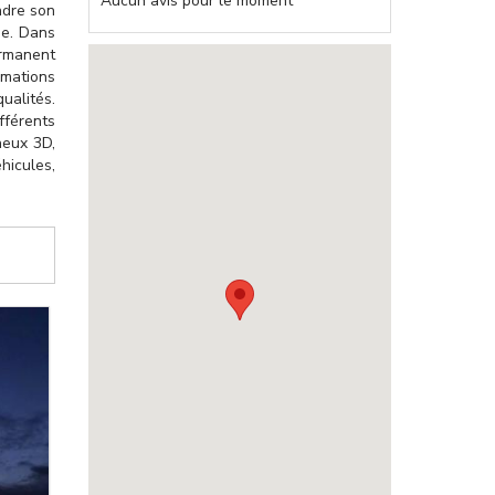
Aucun avis pour le moment
ndre son
ne. Dans
ermanent
rmations
ualités.
fférents
neux 3D,
hicules,