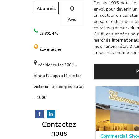
l
Depuis 1995, date de s
0
Abonnés
envol pour devenir un 
un secteur en constan
Avis
de sa direction de mât
chez les pionniers du m
Au fil des années sa r
23 301 449
marchés internationaux
Inox, laiton,métal & l
stp-enseigne
Enseignes thermo-form
résidence lac 2001 -
P
bloc a12- app a11 rue lac
victoria - les berges du lac
- 1000
Contactez
nous
Commercial
Sho
,