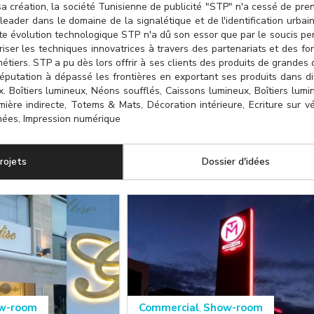
a création, la société Tunisienne de publicité "STP" n'a cessé de pre
leader dans le domaine de la signalétique et de l'identification urbai
te évolution technologique STP n'a dû son essor que par le soucis p
riser les techniques innovatrices à travers des partenariats et des fo
étiers. STP a pu dès lors offrir à ses clients des produits de grandes q
éputation à dépassé les frontières en exportant ses produits dans di
. Boîtiers lumineux, Néons soufflés, Caissons lumineux, Boîtiers lumi
umière indirecte, Totems & Mats, Décoration intérieure, Ecriture sur vé
ées, Impression numérique
rojets
(onglet actif)
Dossier d'idées
w-room
Commercial
Show-room
,