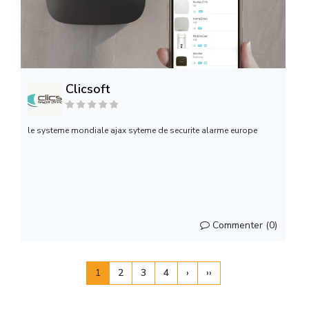
Clicsoft
le systeme mondiale ajax syteme de securite alarme europe
Commenter (0)
1
2
3
4
›
››