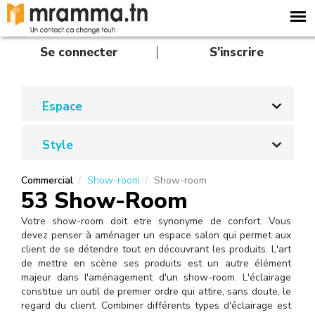
A
l
l
e
Se connecter
S'inscrire
r
a
u
c
Espace
o
n
Style
t
e
n
Commercial
Show-room
Show-room
u
53 Show-Room
p
r
Votre show-room doit etre synonyme de confort. Vous
i
devez penser à aménager un espace salon qui permet aux
n
client de se détendre tout en découvrant les produits. L'art
c
de mettre en scène ses produits est un autre élément
i
majeur dans l'aménagement d'un show-room. L'éclairage
p
constitue un outil de premier ordre qui attire, sans doute, le
a
regard du client. Combiner différents types d'éclairage est