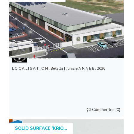
ICONIK ARCHITECTURE
L O C A L I S A T I O N : Bekalta | Tunisie A N N E E : 2020
Commenter (0)
SOLID SURFACE 'KRIO...