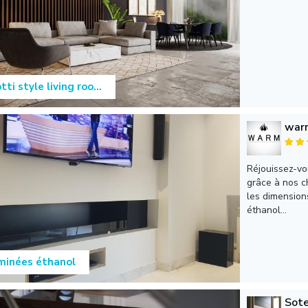
tti style living roo...
war
Réjouissez-vo
grâce à nos c
les dimension
éthanol...
minées éthanol
Sote