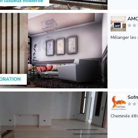
n luxueux moderne
AMC 
Mélanger les s
ORATION
Sofm
Cheminée éth