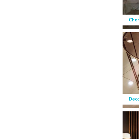
Chem
Dec