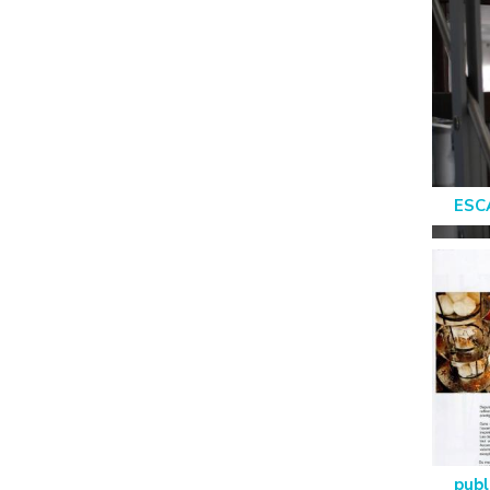
ESCA
publ