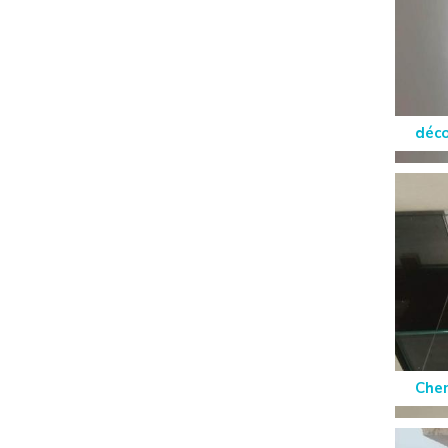
déco
Chem