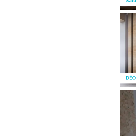
Salo
DÉC