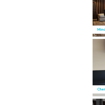
Mino
Che