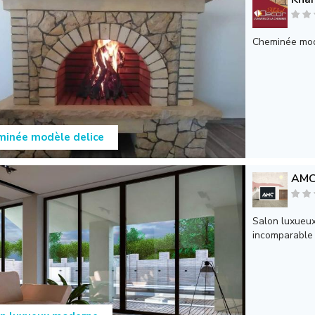
Cheminée mod
inée modèle delice
AMC 
Salon luxueux
incomparable d