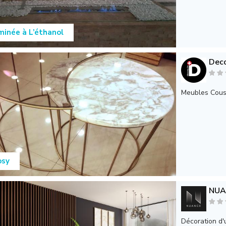
inée à L’éthanol
Deco
Meubles Cous
osy
NUA
Décoration d'u