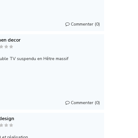
Commenter (0)
hen decor
euble TV suspendu en Hêtre massif
Commenter (0)
design
 et réalisation