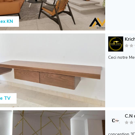
lex KN
Kric
Ceci notre M
le TV
C.N 
conception 3D