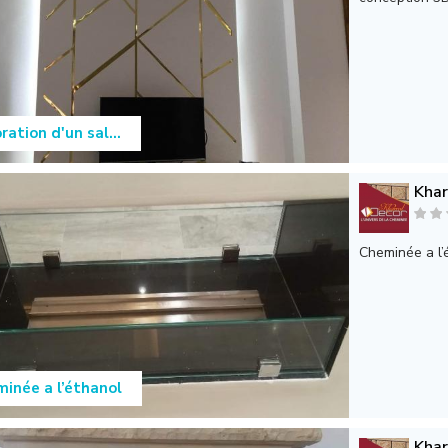
ration d'un sal...
Khar
Cheminée a l’é
inée a l’éthanol
Khar