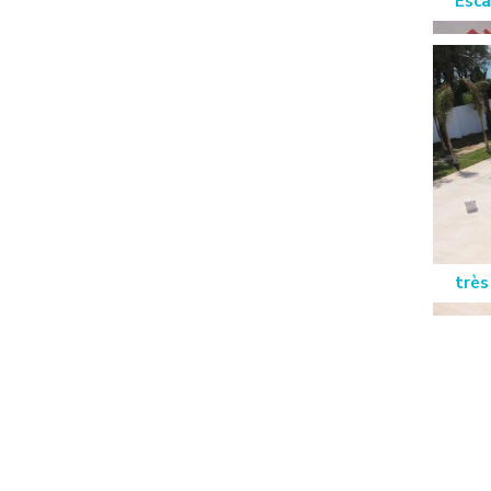
Esca
très