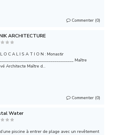
Commenter (0)
NIK ARCHITECTURE
L O C A L I S A T I O N : Monastir
___________________________________ Maître
vé Architecte Maître d...
Commenter (0)
stal Water
d’une piscine à entrer de plage avec un revêtement