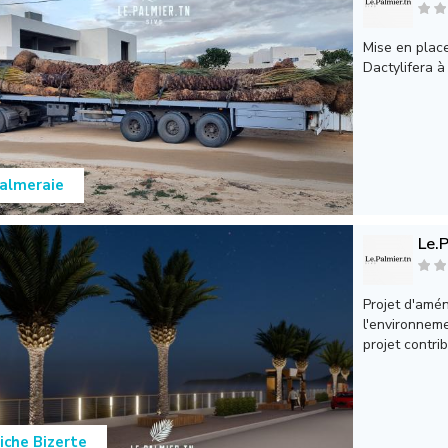
Mise en plac
Dactylifera à 
almeraie
Le.P
Projet d'amé
l'environneme
projet contrib
iche Bizerte