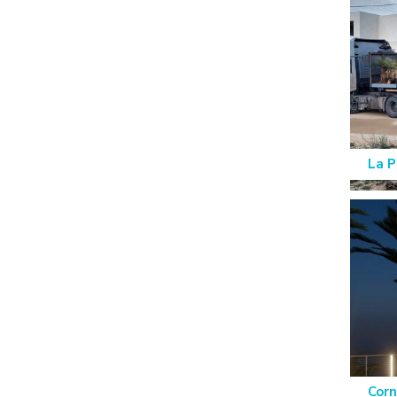
La P
Corn