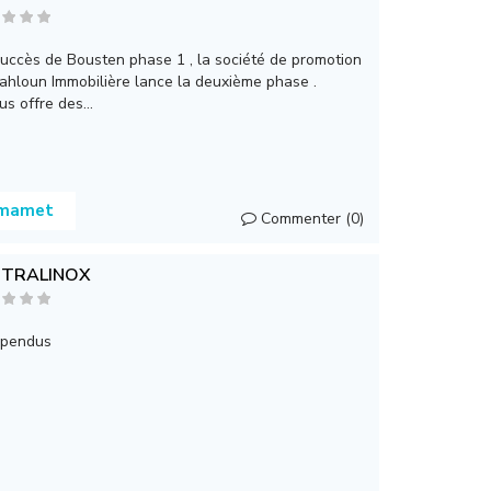
succès de Bousten phase 1 , la société de promotion
ahloun Immobilière lance la deuxième phase .
s offre des...
ammamet
Commenter (0)
NTRALINOX
spendus