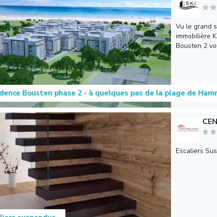
Vu le grand 
immobilière K
Bousten 2 vou
dence Bousten phase 2 - à quelques pas de la plage de H
CE
Escaliers Su