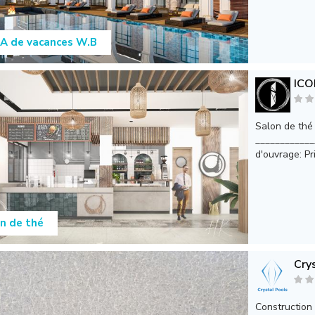
A de vacances W.B
ICO
Salon de thé 
____________
d'ouvrage: Pri
n de thé
Cry
Construction 