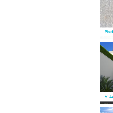
Pisc
Vill