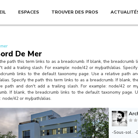
EIL
ESPACES
TROUVER DES PROS
ACTUALITÉ
 mer
Bord De Mer
the path this term links to as a breadcrumb. If blank, the breadcrumb 
t add a trailing slash. For example: node/42 or my/path/alias. Specify
adcrumb links to the default taxonomy page. Use a relative path and
alias. Specify the path this term links to as a breadcrumb. If blank, 
ve path and don't add a trailing slash. For example: node/42 or my/
mb. If blank, the breadcrumb links to the default taxonomy page. Us
 node/42 or my/path/alias.
Arc
-Sous-sol . -