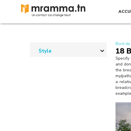
A
l
ACCU
l
e
r
a
u
c
Bord de
18 
o
Style
n
Specify 
t
and don'
e
the bre
n
my/path/
u
a relati
p
breadcru
r
example:
i
n
c
i
p
a