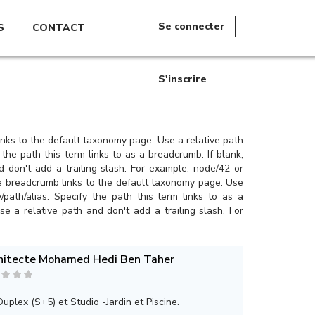
Se connecter
S
CONTACT
S'inscrire
links to the default taxonomy page. Use a relative path
 the path this term links to as a breadcrumb. If blank,
 don't add a trailing slash. For example: node/42 or
the breadcrumb links to the default taxonomy page. Use
path/alias. Specify the path this term links to as a
e a relative path and don't add a trailing slash. For
hitecte Mohamed Hedi Ben Taher
Duplex (S+5) et Studio -Jardin et Piscine.