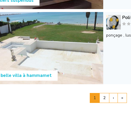
liers suspendus
Pol
ponçage , lus
 belle villa à hammamet
1
2
›
»