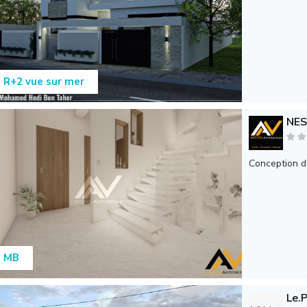
a R+2 vue sur mer
NE
Conception d'
a MB
Le.P