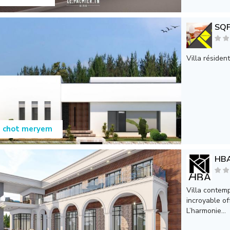
SQ
Villa résident
a chot meryem
HB
Villa contemp
incroyable o
L’harmonie...