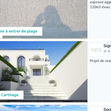
exposed aggre
120m3 d’eau .
ine à entrer de plage
Sig
Projet de re
a Carthage
Soc