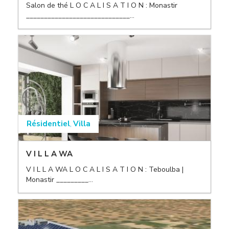
Salon de thé L O C A L I S A T I O N : Monastir
_____________________________...
,
Résidentiel
Villa
,
V I L L A WA
V I L L A WA L O C A L I S A T I O N : Teboulba |
Monastir _________...
,