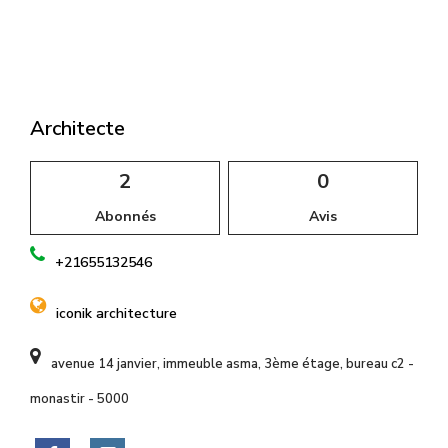
l
Architecte
2
0
Abonnés
Avis
+21655132546
iconik architecture
avenue 14 janvier, immeuble asma, 3ème étage, bureau c2 -
monastir - 5000