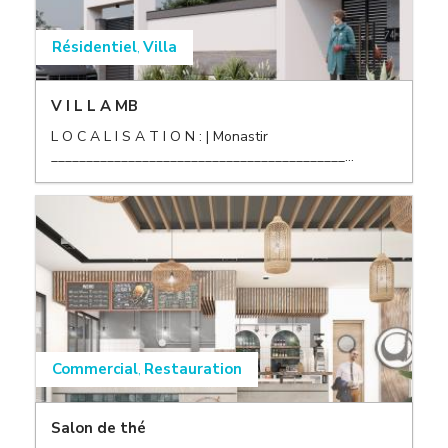
Résidentiel
Villa
,
V I L L A MB
L O C A L I S A T I O N : | Monastir
__________________________________________...
,
Commercial
Restauration
,
Salon de thé