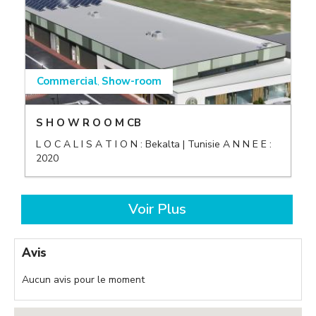
Commercial
Show-room
,
S H O W R O O M CB
L O C A L I S A T I O N : Bekalta | Tunisie A N N E E :
2020
,
Voir Plus
Avis
Aucun avis pour le moment