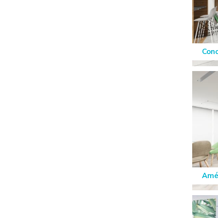
Conc
Amén