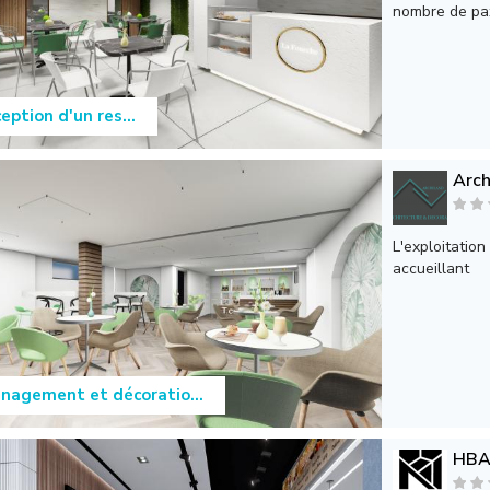
nombre de pa
eption d'un res...
Arch
L'exploitation
accueillant
agement et décoratio...
HBA