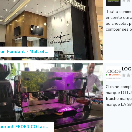
Tout a commen
enceinte qui 
au chocolat p
combler ses pa
on Fondant - Mall of...
LOG
Cuisine comple
marque LOTUS
fraîche marq
marque LA SA
aurant FEDERICO lac...