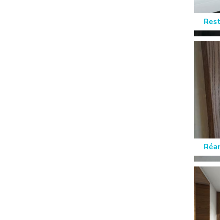
Rest
Réa