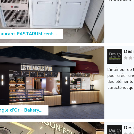
aurant PASTARUM cent...
Desi
L’intérieur de
pour créer un
des éléments 
caractéristique
ngle d’Or – Bakery...
Desi