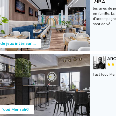
les aires de j
en famille. I
d’accompagner
sont de vé...
de jeux intérieur,...
ARC
Fast food Me
t food Menzah6