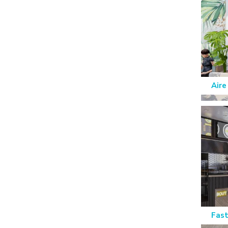
Aire 
Fas