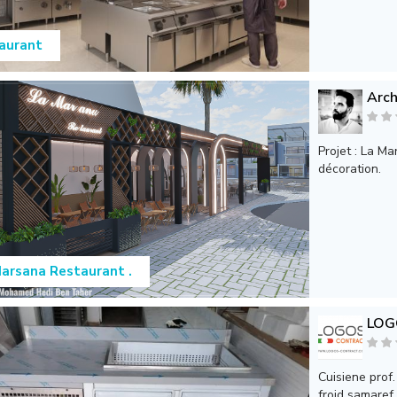
aurant
Arch
Projet : La Ma
décoration.
arsana Restaurant .
LOG
Cuisiene prof.
froid samaref