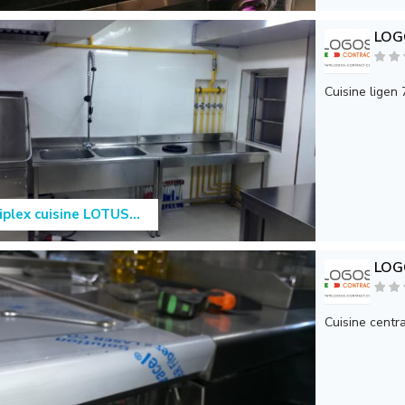
LOG
Cuisine ligen
riplex cuisine LOTUS...
LOG
Cuisine centr