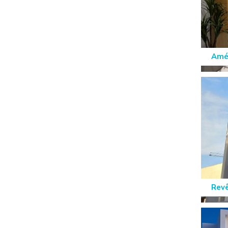
Amén
Rev