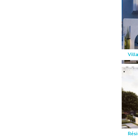
Vill
Rési