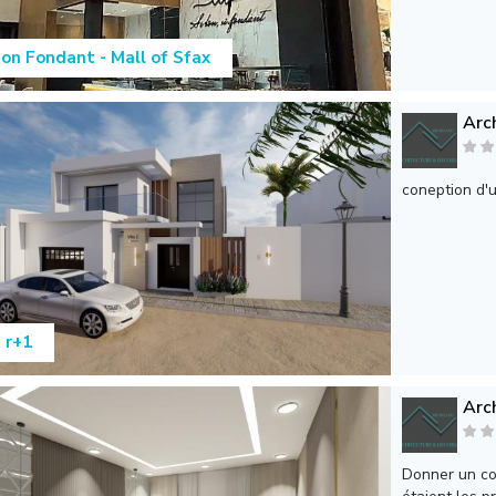
on Fondant - Mall of Sfax
Arc
coneption d'u
a r+1
Arc
Donner un cou