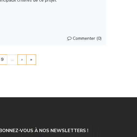
rincipaux critères de ce projet
Commenter (0)
9
…
›
»
BONNEZ-VOUS À NOS NEWSLETTERS !