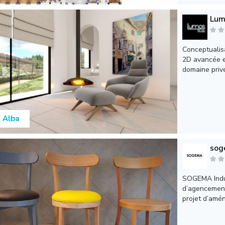
Lum
Conceptualisa
2D avancée e
domaine privé 
a Alba
sog
SOGEMA Indust
d’agencement
projet d’amé