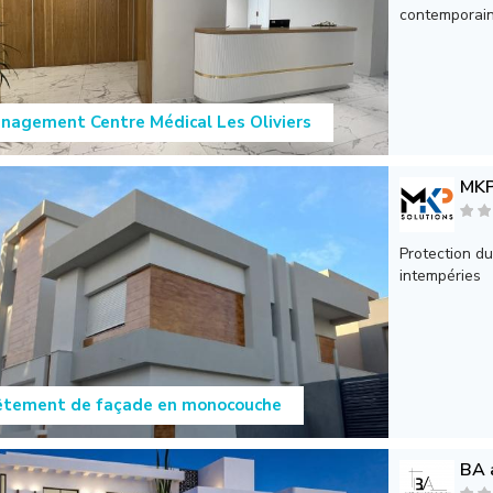
contemporaine
agement Centre Médical Les Oliviers
MKP
Protection du
intempéries
êtement de façade en monocouche
BA a