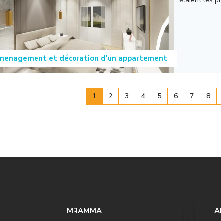
étaient les p
menagement et décoration d'un appartement
1
2
3
4
5
6
7
8
MRAMMA
A