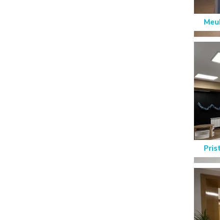
Meub
Pris