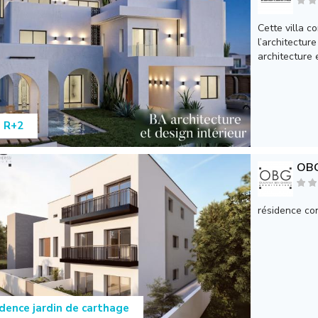
Cette villa c
l’architectu
architecture e
a R+2
OB
résidence co
dence jardin de carthage