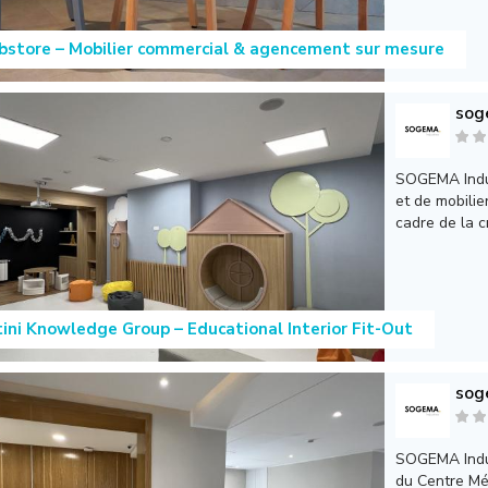
store – Mobilier commercial & agencement sur mesure
sog
SOGEMA Indus
et de mobilie
cadre de la cr
tini Knowledge Group – Educational Interior Fit-Out
sog
SOGEMA Indus
du Centre Mé