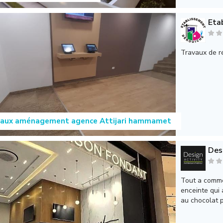
Eta
Travaux de r
vaux aménagement agence Attijari hammamet
Des
Tout a comme
enceinte qui
au chocolat p