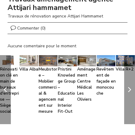
l
Attijari hammamet
Travaux de rénovation agence Attijari Hammamet
Commenter (0)
Aucune comentaire pour le moment
Rénovati
Villa Alba
Meubstor
Pristini
Aménage
Revêtem
Villa R+2
on clé en
e –
Knowled
ment
ent de
main de
Mobilier
ge Group
Centre
façade en
bureaux
commerci
–
Médical
monocou
d'entrepri
al &
Educatio
Les
che
se —
agencem
nal
Oliviers
Siège
ent sur
Interior
social
mesure
Fit-Out