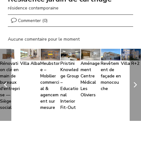
l
résidence contemporaine
Commenter (0)
Aucune comentaire pour le moment
Rénovati
Villa Alba
Meubstor
Pristini
Aménage
Revêtem
Villa R+2
on clé en
e –
Knowled
ment
ent de
main de
Mobilier
ge Group
Centre
façade en
bureaux
commerci
–
Médical
monocou
d'entrepri
al &
Educatio
Les
che
se —
agencem
nal
Oliviers
Siège
ent sur
Interior
social
mesure
Fit-Out